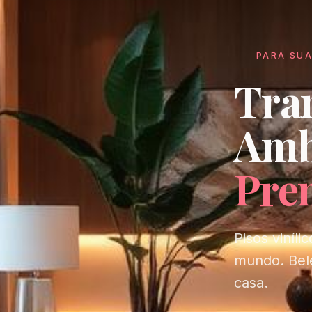
PARA SU
Tra
Amb
Pre
Pisos viníl
mundo. Bele
casa.