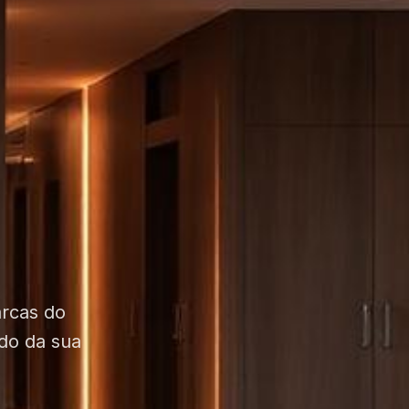
s
arcas do
do da sua