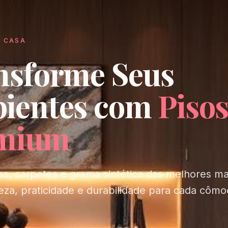
A CASA
nsforme Seus
ientes com
Piso
mium
icos, carpetes e grama sintética das melhores m
za, praticidade e durabilidade para cada cômo