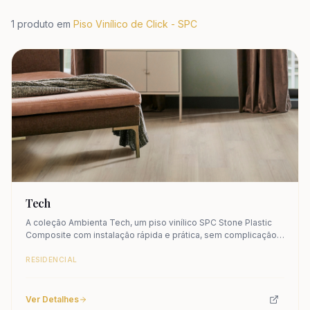
1
produto em
Piso Vinílico de Click - SPC
Tech
A coleção Ambienta Tech, um piso vinílico SPC Stone Plastic
Composite com instalação rápida e prática, sem complicação:
basta um simples click e tudo está pronto, demonstrando a
praticidade de instalação do piso vinílico SPC.
RESIDENCIAL
Ver Detalhes