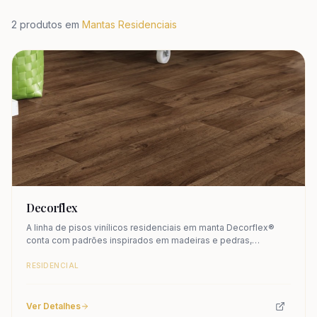
2
produtos em
Mantas Residenciais
Decorflex
A linha de pisos vinílicos residenciais em manta Decorflex®
conta com padrões inspirados em madeiras e pedras,
perfeitos para quem preza pela beleza com praticidade. Com a
linha Decorflex®, você pode escolher entre tons neutros e
RESIDENCIAL
cores vibrantes, transformando seus ambientes com texturas
que combinam beleza, estilo e aconchego.
Ver Detalhes