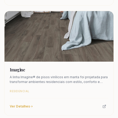
Imagine
A linha Imagine® de pisos vinílicos em manta foi projetada para
transformar ambientes residenciais com estilo, conforto e
aconchego. Seus padrões vão dos tons clássicos de madeira
e pedra a opções coloridas e divertidas, unindo beleza,
RESIDENCIAL
praticidade e personalidade em cada cantinho da sua casa.
Ver Detalhes