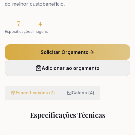
do melhor custobenefício.
7
4
Especificações
Imagens
Solicitar Orçamento
Adicionar ao orçamento
Especificações (
7
)
Galeria (
4
)
Especificações Técnicas