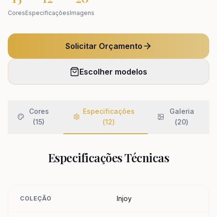
Cores
Especificações
Imagens
Solicitar Orçamento
Escolher modelos
Cores
Especificações
Galeria
(15)
(
12
)
(
20
)
Especificações Técnicas
Injoy
COLEÇÃO