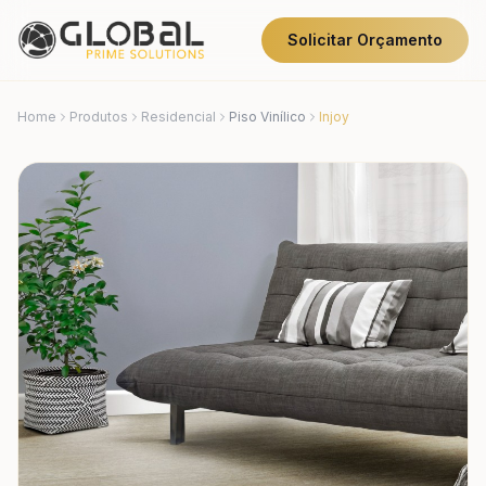
Solicitar Orçamento
Home
Produtos
Residencial
Piso Vinílico
Injoy