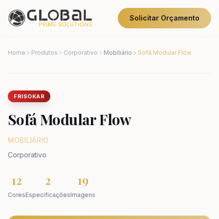
Solicitar Orçamento
Home
Produtos
Corporativo
Mobiliário
Sofá Modular Flow
FRISOKAR
Sofá Modular Flow
MOBILIÁRIO
Corporativo
12
2
19
Cores
Especificações
Imagens