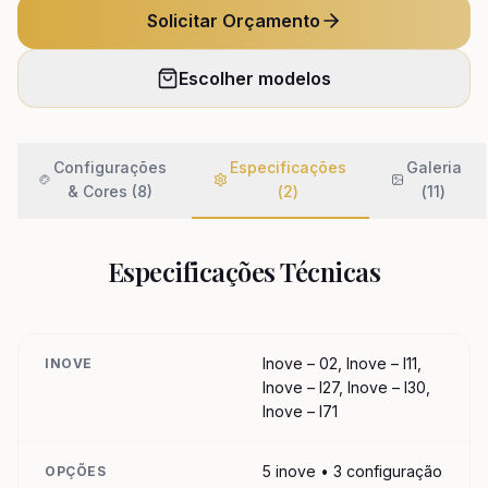
Solicitar Orçamento
Escolher modelos
Configurações
Especificações
Galeria
& Cores (8)
(
2
)
(
11
)
Especificações Técnicas
Inove – 02, Inove – I11,
INOVE
Inove – I27, Inove – I30,
Inove – I71
5 inove • 3 configuração
OPÇÕES