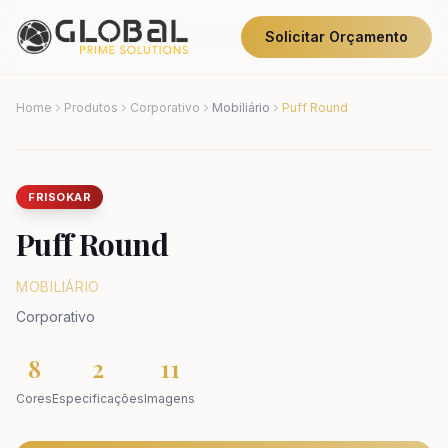
Solicitar Orçamento
Home
Produtos
Corporativo
Mobiliário
Puff Round
FRISOKAR
Puff Round
MOBILIÁRIO
Corporativo
8
2
11
Cores
Especificações
Imagens