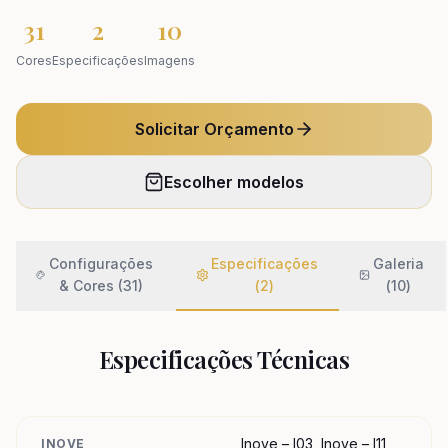
31
2
10
Cores
Especificações
Imagens
Solicitar Orçamento
Escolher modelos
Configurações
Especificações
Galeria
& Cores (31)
(
2
)
(
10
)
Especificações Técnicas
Inove – I03, Inove – I11,
INOVE