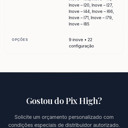
Inove – I20, Inove – I27,
Inove – I44, Inove – I66,
Inove – I71, Inove – I79,
Inove – I85
9 inove • 22
OPÇÕES
configuração
Gostou do
Pix High
?
Solicite um orçamento personalizado com
condições especiais de distribuidor autorizado.