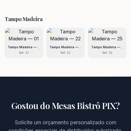
Tampo Madeira
Tampo Madeira — 01
Tampo Madeira — 22
Tampo Madeira — 25
Ref:
01
Ref:
22
Ref:
25
Gostou do
Mesas Bistrô PIX
?
Solicite um orçamento personalizado com
condições especiais de distribuidor autorizado.