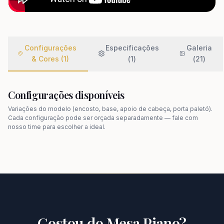
Configurações
Especificações
Galeria
& Cores (1)
(
1
)
(
21
)
Configurações disponíveis
Variações do modelo (encosto, base, apoio de cabeça, porta paletó).
Cada configuração pode ser orçada separadamente — fale com
nosso time para escolher a ideal.
Gostou do
Mesa Piano
?