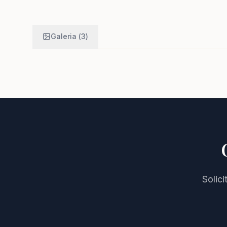
Galeria (
3
)
Solic