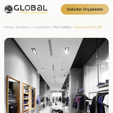
Solicitar Orçamento
Home
Produtos
Corporativo
Piso Vinílico
Stonefloor/100 DB