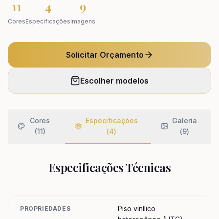
11
4
9
Cores
Especificações
Imagens
Solicitar Orçamento
Escolher modelos
Cores
Especificações
Galeria
(11)
(
4
)
(
9
)
Especificações Técnicas
Piso vinílico
PROPRIEDADES