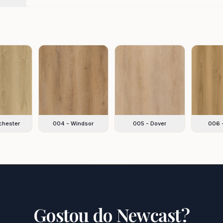
chester
004 - Windsor
005 - Dover
006 -
Gostou do
Newcast
?