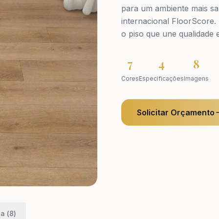
para um ambiente mais sau
internacional FloorScore
o piso que une qualidade 
7
4
8
Cores
Especificações
Imagens
Solicitar Orçamento
a (
8
)