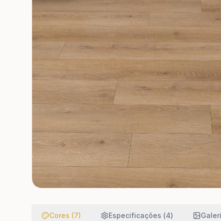
Cores (7)
Especificações (
4
)
Galeri