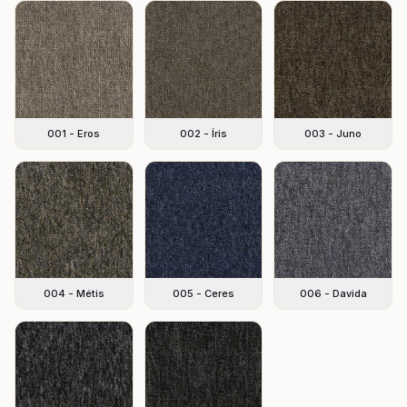
001 - Eros
002 - Íris
003 - Juno
004 - Métis
005 - Ceres
006 - Davida