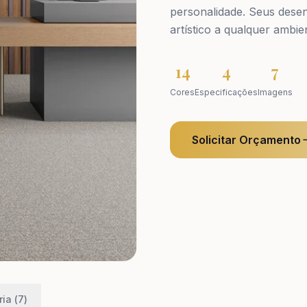
personalidade. Seus dese
artístico a qualquer ambie
14
4
7
Cores
Especificações
Imagens
Solicitar Orçamento
ia (
7
)