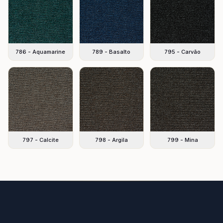
786 - Aquamarine
789 - Basalto
795 - Carvão
797 - Calcite
798 - Argila
799 - Mina