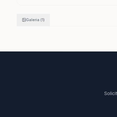
Galeria (
1
)
Solic