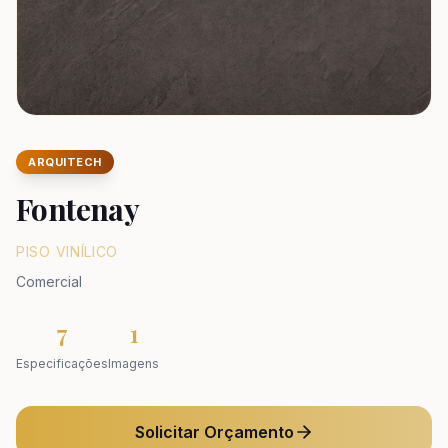
ARQUITECH
Fontenay
PISO VINÍLICO
Comercial
7
1
Especificações
Imagens
Solicitar Orçamento