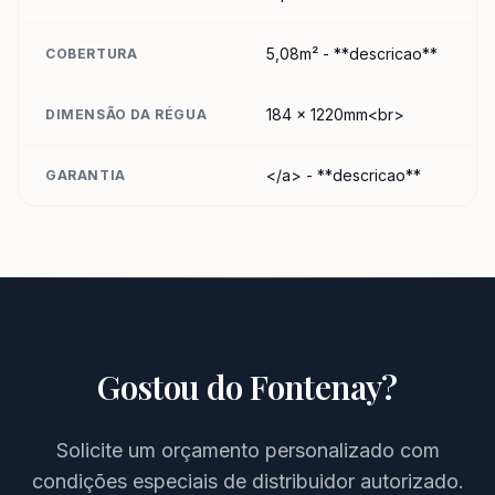
5,08m² - **descricao**
COBERTURA
184 x 1220mm<br>
DIMENSÃO DA RÉGUA
</a> - **descricao**
GARANTIA
Gostou do
Fontenay
?
Solicite um orçamento personalizado com
condições especiais de distribuidor autorizado.